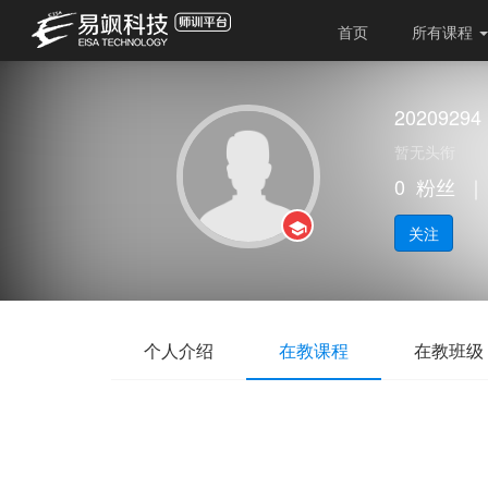
首页
所有课程
20209294
暂无头衔
0
粉丝
｜
关注
个人介绍
在教课程
在教班级